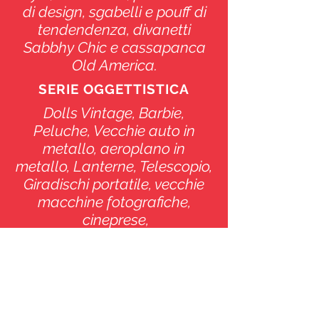
di design, sgabelli e pouff di
tendendenza, divanetti
Sabbhy Chic e cassapanca
Old America.
SERIE OGGETTISTICA
Dolls Vintage, Barbie,
Peluche, Vecchie auto in
metallo, aeroplano in
metallo, Lanterne, Telescopio,
Giradischi portatile, vecchie
macchine fotografiche,
cineprese,
registratori.
Dischi 33 giri, Riviste
fotografiche degli anni
80/90,
Libri fotografici,