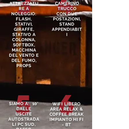
3
4
ATTREZZATU
CAMERINO
RE A
TRUCCO
NOLEGGIO:
CON DUE
FLASH,
POSTAZIONI,
STATIVI,
STAND
GIRAFFE,
APPENDIABIT
STATIVO A
I
COLONNA,
SOFTBOX,
MACCHINA
DEL VENTO E
DEL FUMO,
PROPS
6
5
SIAMO A: 10'
WIFI LIBERO
DALLE
AREA RELAX &
USCITE
COFFEE BREAK
AUTOSTRADA
IMPIANTO HI FI
LI PC SUD,
- BT