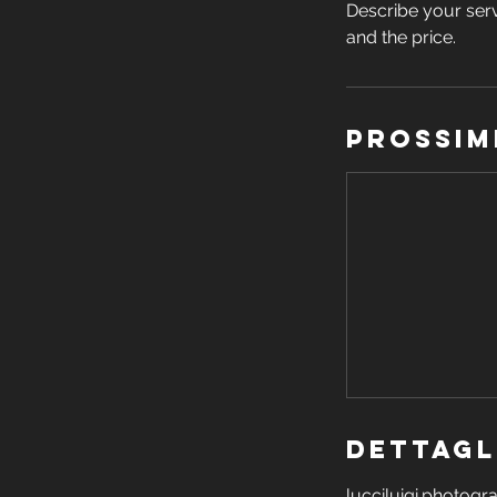
Describe your serv
and the price.
Prossim
Dettagl
lucciluigi.photog