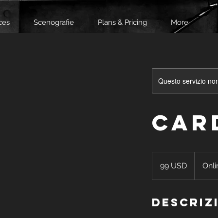
ces
Scenografie
Plans & Pricing
More
Questo servizio non 
Car
99
dollari
99 USD
Onli
statunitensi
Descriz