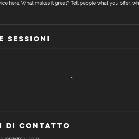
ice here. What makes it great? Tell people what you offer, wher
e sessioni
i di contatto
rapher@gmail.com